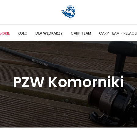
RSKIE
KOŁO
DLA WĘDKARZY
CARP TEAM
CARP TEAM - RELACJ
PZW Komorniki