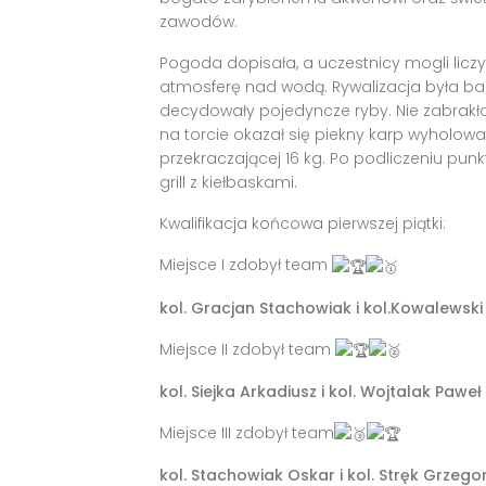
zawodów.
Pogoda dopisała, a uczestnicy mogli liczyć
atmosferę nad wodą. Rywalizacja była b
decydowały pojedyncze ryby. Nie zabrakł
na torcie okazał się piekny karp wyholowa
przekraczającej 16 kg. Po podliczeniu pu
grill z kiełbaskami.
Kwalifikacja końcowa pierwszej piątki:
Miejsce I zdobył team
kol. Gracjan Stachowiak i kol.Kowalewski H
Miejsce II zdobył team
kol. Siejka Arkadiusz i kol. Wojtalak Pawe
Miejsce III zdobył team
kol. Stachowiak Oskar i kol. Stręk Grzego