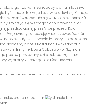
, co roku organizowane są zawody dla najmłodszych
 być inaczej, tak więc 1 czerwca odbył się 31 maja,
skiej w Rosnówku zebrało się wraz z opiekunami 50
at, by zmierzyć się w zmaganiach o złowienie jak
cyjnej przedstawionej przez V-ce prezesa Koła
iał dźwięk syreny oznaczający start zawodów, które
wały przez cały czas trwania imprezy. Po pokazach
na kiełbaska, bigos z Restauracjii Aleksandra, a
dstawiciel firmy Herbowa Golczewo kol. Szymon.
o posiłku przwidziany był słodki poczęstunek
żony wędkarzy z naszego Koła (serdecznie
rzez uczestników ceremonia zakończenia zawodów
arasińska, druga na podium
stanęła Nela
ylak.