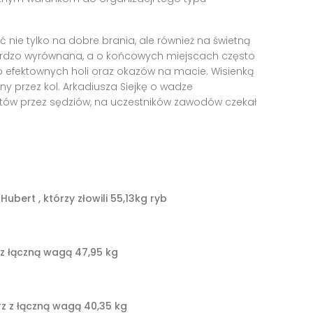
 nie tylko na dobre brania, ale również na świetną
ardzo wyrównana, a o końcowych miejscach często
o efektownych holi oraz okazów na macie. Wisienką
ny przez kol. Arkadiusza Siejkę o wadze
nktów przez sędziów, na uczestników zawodów czekał
ubert , którzy złowili 55,13kg ryb
ł z łączną wagą 47,95 kg
rz z łączną wagą 40,35 kg