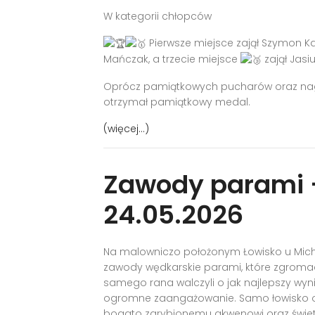
W kategorii chłopców
Pierwsze miejsce zajął Szymon Ka
Mańczak, a trzecie miejsce
zajął Jasi
Oprócz pamiątkowych pucharów oraz nagr
otrzymał pamiątkowy medal.
(więcej…)
Zawody parami –
24.05.2026
Na malowniczo położonym Łowisko u Micha
zawody wędkarskie parami, które zgrom
samego rana walczyli o jak najlepszy wyni
ogromne zaangażowanie. Samo łowisko od
bogato zarybionemu akwenowi oraz świe