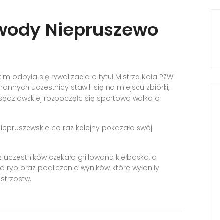
awody Niepruszewo
kim odbyła się rywalizacja o tytuł Mistrza Koła PZW
annych uczestnicy stawili się na miejscu zbiórki,
sędziowskiej rozpoczęła się sportowa walka o
iepruszewskie po raz kolejny pokazało swój
uczestników czekała grillowana kiełbaska, a
 ryb oraz podliczenia wyników, które wyłoniły
strzostw.