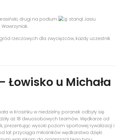
rasiński, drugi na podium
stanął Jasiu
u Wawrzyniak.
ód rzeczowych dla zwycięzców, każdy uczestnik
 Łowisko u Michała
ła w Krosińku w niedzielny poranek odbyły się
adziły aż 18 dwuosobowych teamów. Wędkarze od
k, prezentując wysoki poziom sportowej rywalizacji i
 lat przyciąga miłośników wędkarstwa dzięki
tnym warunkom do organizacji tego typu