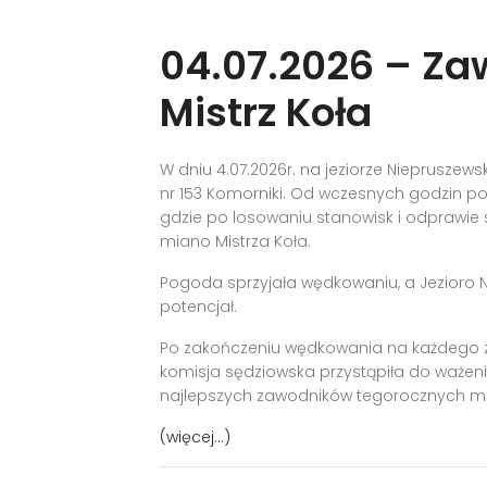
04.07.2026 – Z
Mistrz Koła
W dniu 4.07.2026r. na jeziorze Niepruszews
nr 153 Komorniki. Od wczesnych godzin por
gdzie po losowaniu stanowisk i odprawie 
miano Mistrza Koła.
Pogoda sprzyjała wędkowaniu, a Jezioro N
potencjał.
Po zakończeniu wędkowania na każdego z 
komisja sędziowska przystąpiła do ważenia
najlepszych zawodników tegorocznych mi
(więcej…)