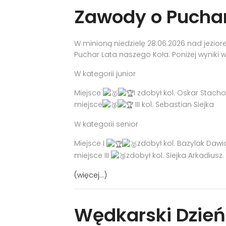
Zawody o Puchar
W minioną niedzielę 28.06.2026 nad jezi
Puchar Lata naszego Koła. Poniżej wyniki
W kategorii junior
Miejsce
I zdobył kol. Oskar Stach
miejsce
III kol. Sebastian Siejka
W kategorii senior
Miejsce I
zdobył kol. Bazylak Dawid
miejsce III
zdobył kol. Siejka Arkadiusz.
(więcej…)
Wędkarski Dzień