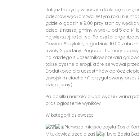
Jak już tradycją w naszym Kole się stało
adeptów wędkarstwa. W tym roku nie mogło
gdzie o godzinie 9.00 przy stanicy wędkar
dzieci z naszej gminy w wieku od 5 do 14 l
największej ilości ryb. Po części organiza
Dawida Bazylaka, o godzinie 10:00 zabrzm
trwały 2 godziny. Pogoda i humory dopisy
na każdego z uczestników czekała grillowa
także pyszne pierogi, które serwował prze
Dodatkowo dla uczestników oprócz ciepłeg
„swojskim ciachem”, przygotowany przez 
dziękujemy).
Po posiłku nastała długo wyczekiwana p
oraz ogłoszenie wyników.
W kategorii dziewcząt
Pierwsze miejsce zajęła Zosia K
Mitukiewicz, trzecia zaś
była Zosia Baz