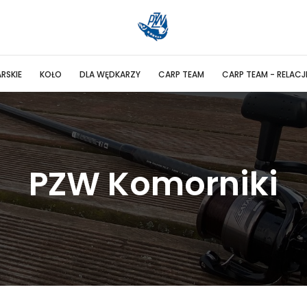
RSKIE
KOŁO
DLA WĘDKARZY
CARP TEAM
CARP TEAM - RELACJ
PZW Komorniki