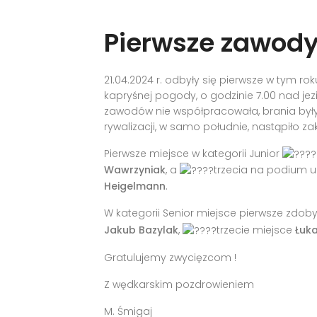
Pierwsze zawody
21.04.2024 r. odbyły się pierwsze w tym 
kapryśnej pogody, o godzinie 7.00 nad je
zawodów nie współpracowała, brania były s
rywalizacji, w samo południe, nastąpiło 
Pierwsze miejsce w kategorii Junior
Wawrzyniak
, a
trzecia na podium u
Heigelmann
.
W kategorii Senior miejsce pierwsze zdoby
Jakub Bazylak
,
trzecie miejsce
Łuk
Gratulujemy zwycięzcom !
Z wędkarskim pozdrowieniem
M. Śmigaj