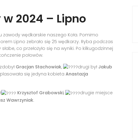
 w 2024 – Lipno
roku zawody wędkarskie naszego Koła. Pomimo
ziorem Lipno zebrało się 25 wędkarzy. Ryba podczas
łabe, co przełożyło się na wyniki. Po kilkugodzinnej
zakończenie połowów.
zdobył
Gracjan Stachowiak
,
drugi był
Jakub
plasowała się jedyna kobieta
Anastazja
ł
Krzysztof Grabowski
,
drugie miejsce
asz Wawrzyniak
.