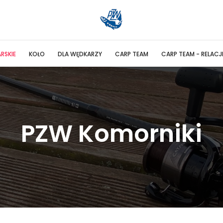
RSKIE
KOŁO
DLA WĘDKARZY
CARP TEAM
CARP TEAM - RELACJ
PZW Komorniki