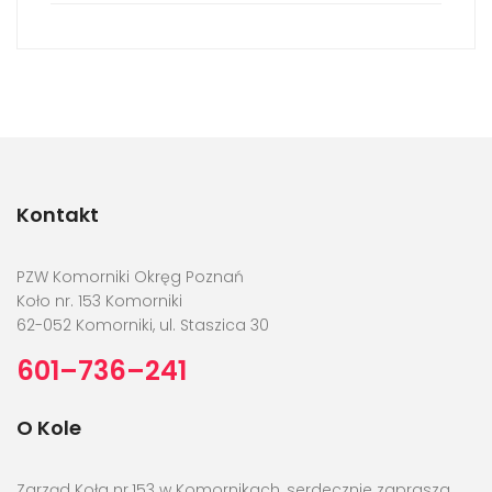
Kontakt
PZW Komorniki Okręg Poznań
Koło nr. 153 Komorniki
62-052 Komorniki, ul. Staszica 30
601–736–241
O Kole
Zarząd Koła nr.153 w Komornikach, serdecznie zaprasza