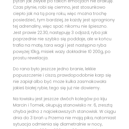
pytań jak zwykle po takich emocjach nie brakuję.
Czas płynie, robi się ciemno, jest stosunkowo
ciepło jak na tą porę roku, więc można trochę
posiedzieć, tym bardziej, że każdy jest spragniony
tej adrenaliny, więc spać nikomu nie śpieszno.
Jest prawie 22.30, następuję 3 odjazd, ryba jak
poprzednie nie szybko się poddaje, ale w końcu
trafia na matę, tara wagi i jest następna ryba
powyżej 10kg, misiek waży dokładnie 10 200g, po
prostu rewelacja.
Do rana było jeszcze jedno branie, lekkie
popuszczenie i cisza, prawdopodobnie karp się
nie zapiął albo być może kulka zasmakowała
jakieś białej rybie, tego się już nie dowiemy.
Na łowisku jest jeszcze dwóch kolegów po kiju
Marcin i Tomek, okupują stanowisko nr. 6, zresztą
chyba jedno z najciekawszych stanowisk. W ciągu
dnia do 3 brań u Przema nie mają pika, natomiast
sytuacja odmienia się diametralnie w nocy,