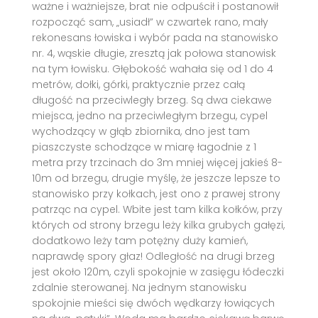
ważne i ważniejsze, brat nie odpuścił i postanowił
rozpocząć sam, „usiadł” w czwartek rano, mały
rekonesans łowiska i wybór pada na stanowisko
nr. 4, wąskie długie, zresztą jak połowa stanowisk
na tym łowisku. Głębokość wahała się od 1 do 4
metrów, dołki, górki, praktycznie przez całą
długość na przeciwległy brzeg. Są dwa ciekawe
miejsca, jedno na przeciwległym brzegu, cypel
wychodzący w głąb zbiornika, dno jest tam
piaszczyste schodzące w miarę łagodnie z 1
metra przy trzcinach do 3m mniej więcej jakieś 8-
10m od brzegu, drugie myślę, że jeszcze lepsze to
stanowisko przy kołkach, jest ono z prawej strony
patrząc na cypel. Wbite jest tam kilka kołków, przy
których od strony brzegu leży kilka grubych gałęzi,
dodatkowo leży tam potężny duży kamień,
naprawdę spory głaz! Odległość na drugi brzeg
jest około 120m, czyli spokojnie w zasięgu łódeczki
zdalnie sterowanej. Na jednym stanowisku
spokojnie mieści się dwóch wędkarzy łowiących