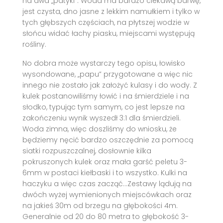
na dwa „patyki”. Woda ma bardzo ciekawą barwę,
jest czysta, dno jasne z lekkim namułkiem i tylko w
tych głębszych częściach, na płytszej wodzie w
słońcu widać łachy piasku, miejscami występują
rośliny.
No dobra może wystarczy tego opisu, łowisko
wysondowane, „papu” przygotowane a więc nic
innego nie zostało jak założyć kulasy i do wody. Z
kulek postanowiliśmy łowić i na śmierdziele i na
słodko, typując tym samym, co jest lepsze na
zakończeniu wynik wyszedł 3:1 dla śmierdzieli.
Woda zimna, więc doszliśmy do wniosku, że
będziemy nęcić bardzo oszczędnie za pomocą
siatki rozpuszczalnej, dosłownie kilka
pokruszonych kulek oraz mała garść peletu 3-
6mm w postaci kiełbaski i to wszystko. Kulki na
haczyku a więc czas zacząć…Zestawy lądują na
dwóch wyżej wymienionych miejscówkach oraz
na jakieś 30m od brzegu na głębokości 4m.
Generalnie od 20 do 80 metra to głębokość 3-