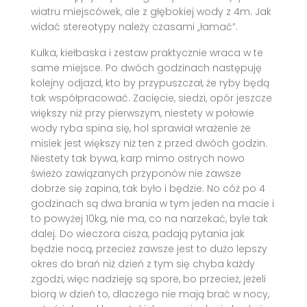
wiatru miejscówek, ale z głębokiej wody z 4m. Jak
widać stereotypy należy czasami „łamać”.
Kulka, kiełbaska i zestaw praktycznie wraca w te
same miejsce. Po dwóch godzinach następuję
kolejny odjazd, kto by przypuszczał, że ryby będą
tak współpracować. Zacięcie, siedzi, opór jeszcze
większy niż przy pierwszym, niestety w połowie
wody ryba spina się, hol sprawiał wrażenie że
misiek jest większy niż ten z przed dwóch godzin.
Niestety tak bywa, karp mimo ostrych nowo
świeżo zawiązanych przyponów nie zawsze
dobrze się zapina, tak było i będzie. No cóż po 4
godzinach są dwa brania w tym jeden na macie i
to powyżej 10kg, nie ma, co na narzekać, byle tak
dalej. Do wieczora cisza, padają pytania jak
będzie nocą, przecież zawsze jest to dużo lepszy
okres do brań niż dzień z tym się chyba każdy
zgodzi, więc nadzieję są spore, bo przecież, jeżeli
biorą w dzień to, dlaczego nie mają brać w nocy,