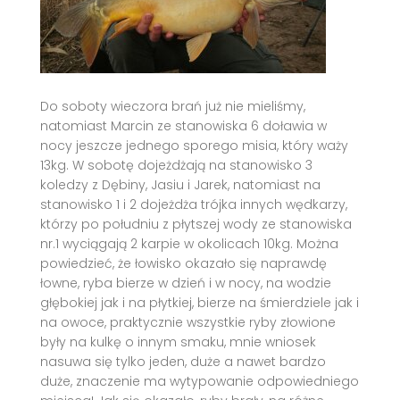
Do soboty wieczora brań już nie mieliśmy,
natomiast Marcin ze stanowiska 6 doławia w
nocy jeszcze jednego sporego misia, który waży
13kg. W sobotę dojeżdżają na stanowisko 3
koledzy z Dębiny, Jasiu i Jarek, natomiast na
stanowisko 1 i 2 dojeżdża trójka innych wędkarzy,
którzy po południu z płytszej wody ze stanowiska
nr.1 wyciągają 2 karpie w okolicach 10kg. Można
powiedzieć, że łowisko okazało się naprawdę
łowne, ryba bierze w dzień i w nocy, na wodzie
głębokiej jak i na płytkiej, bierze na śmierdziele jak i
na owoce, praktycznie wszystkie ryby złowione
były na kulkę o innym smaku, mnie wniosek
nasuwa się tylko jeden, duże a nawet bardzo
duże, znaczenie ma wytypowanie odpowiedniego