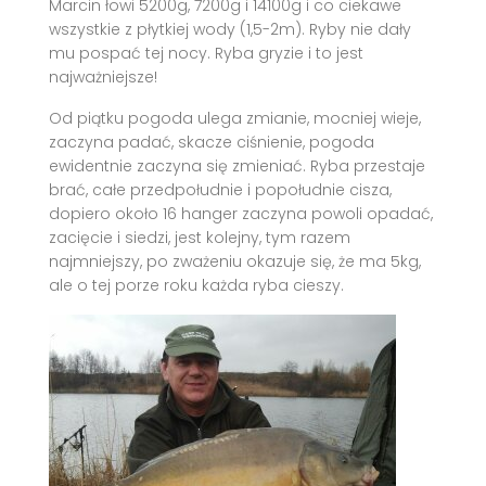
Marcin łowi 5200g, 7200g i 14100g i co ciekawe
wszystkie z płytkiej wody (1,5-2m). Ryby nie dały
mu pospać tej nocy. Ryba gryzie i to jest
najważniejsze!
Od piątku pogoda ulega zmianie, mocniej wieje,
zaczyna padać, skacze ciśnienie, pogoda
ewidentnie zaczyna się zmieniać. Ryba przestaje
brać, całe przedpołudnie i popołudnie cisza,
dopiero około 16 hanger zaczyna powoli opadać,
zacięcie i siedzi, jest kolejny, tym razem
najmniejszy, po zważeniu okazuje się, że ma 5kg,
ale o tej porze roku każda ryba cieszy.