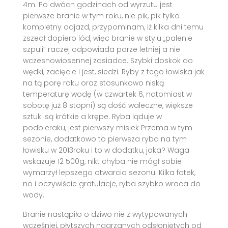
4m. Po dwóch godzinach od wyrzutu jest
pierwsze branie w tym roku, nie pik, pik tylko
kompletny odjazd, przypominam, iż kilka dni temu
zszedł dopiero lód, więc branie w stylu „palenie
szpuli” raczej odpowiada porze letniej a nie
wczesnowiosennej zasiadce. Szybki doskok do
wędki, zacięcie i jest, siedzi. Ryby z tego łowiska jak
na tą porę roku oraz stosunkowo niską
temperaturę wodę (w czwartek 6, natomiast w
sobotę już 8 stopni) są dość waleczne, większe
sztuki są krótkie a krępe. Ryba ląduje w
podbieraku, jest pierwszy misiek Przema w tym
sezonie, dodatkowo to pierwsza ryba na tym
łowisku w 2013roku i to w dodatku, jaka? Waga
wskazuje 12 500g, nikt chyba nie mógł sobie
wymarzył lepszego otwarcia sezonu. Kilka fotek,
no i oczywiście gratulacje, ryba szybko wraca do
wody.
Branie nastąpiło o dziwo nie z wytypowanych
wcześniej, płytszych nagrzanych odsłoniętych od